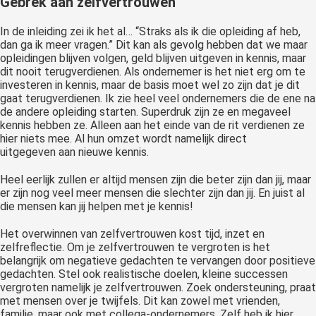
Gebrek aan zelfvertrouwen
In de inleiding zei ik het al… “Straks als ik die opleiding af heb,
dan ga ik meer vragen.” Dit kan als gevolg hebben dat we maar
opleidingen blijven volgen, geld blijven uitgeven in kennis, maar
dit nooit terugverdienen. Als ondernemer is het niet erg om te
investeren in kennis, maar de basis moet wel zo zijn dat je dit
gaat terugverdienen. Ik zie heel veel ondernemers die de ene na
de andere opleiding starten. Superdruk zijn ze en megaveel
kennis hebben ze. Alleen aan het einde van de rit verdienen ze
hier niets mee. Al hun omzet wordt namelijk direct
uitgegeven aan nieuwe kennis.
Heel eerlijk zullen er altijd mensen zijn die beter zijn dan jij, maar
er zijn nog veel meer mensen die slechter zijn dan jij. En juist al
die mensen kan jij helpen met je kennis!
Het overwinnen van zelfvertrouwen kost tijd, inzet en
zelfreflectie. Om je zelfvertrouwen te vergroten is het
belangrijk om negatieve gedachten te vervangen door positieve
gedachten. Stel ook realistische doelen, kleine successen
vergroten namelijk je zelfvertrouwen. Zoek ondersteuning, praat
met mensen over je twijfels. Dit kan zowel met vrienden,
familie, maar ook met collega-ondernemers. Zelf heb ik hier