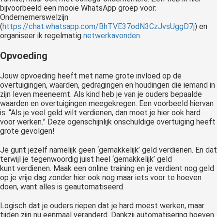
bijvoorbeeld een mooie WhatsApp groep voor:
Ondernemerswelzijn
(
https://chat.whatsapp.com/BhTVE37odN3CzJvsUggD7j
) en
organiseer ik regelmatig
netwerkavonden
.
Opvoeding
Jouw opvoeding heeft met name grote invloed op de
overtuigingen, waarden, gedragingen en houdingen die iemand in
zijn leven meeneemt. Als kind heb je van je ouders bepaalde
waarden en overtuigingen meegekregen. Een voorbeeld hiervan
is: “Als je veel geld wilt verdienen, dan moet je hier ook hard
voor werken.” Deze ogenschijnlijk onschuldige overtuiging heeft
grote gevolgen!
Je gunt jezelf namelijk geen ‘gemakkelijk’ geld verdienen. En dat
terwijl je tegenwoordig juist heel ‘gemakkelijk’ geld
kunt verdienen. Maak een online training en je verdient nog geld
op je vrije dag zonder hier ook nog maar iets voor te hoeven
doen, want alles is geautomatiseerd.
Logisch dat je ouders riepen dat je hard moest werken, maar
tijden zijn nu eenmaal veranderd. Dankzij automatisering hoeven