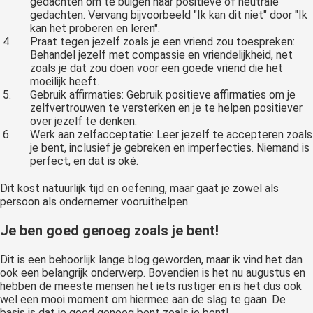
gedachten om te buigen naar positieve of neutrale
gedachten. Vervang bijvoorbeeld "Ik kan dit niet" door "Ik
kan het proberen en leren".
Praat tegen jezelf zoals je een vriend zou toespreken:
Behandel jezelf met compassie en vriendelijkheid, net
zoals je dat zou doen voor een goede vriend die het
moeilijk heeft.
Gebruik affirmaties: Gebruik positieve affirmaties om je
zelfvertrouwen te versterken en je te helpen positiever
over jezelf te denken.
Werk aan zelfacceptatie: Leer jezelf te accepteren zoals
je bent, inclusief je gebreken en imperfecties. Niemand is
perfect, en dat is oké.
Dit kost natuurlijk tijd en oefening, maar gaat je zowel als
persoon als ondernemer vooruithelpen.
Je ben goed genoeg zoals je bent!
Dit is een behoorlijk lange blog geworden, maar ik vind het dan
ook een belangrijk onderwerp. Bovendien is het nu augustus en
hebben de meeste mensen het iets rustiger en is het dus ook
wel een mooi moment om hiermee aan de slag te gaan. De
basis is dat je goed genoeg bent zoals je bent!