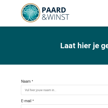
Laat hier je g
Naam
*
E-mail
*