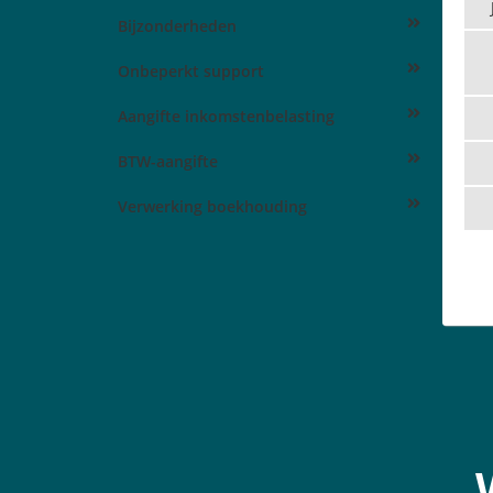
Bijzonderheden
Onbeperkt support
Aangifte inkomstenbelasting
BTW-aangifte
Verwerking boekhouding