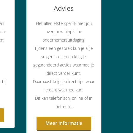
Advies
aan
Het allerliefste spar ik met jou
u te
over jouw hippische
en:
ondernemersuitdaging!
Tijdens een gesprek kun je al je
vragen stellen en krijg je
gegarandeerd advies waarmee je
direct verder kunt.
 bij
Daarnaast krijg je direct tips waar
je echt wat mee kan.
Dit kan telefonisch, online of in
het echt.
Meer informatie