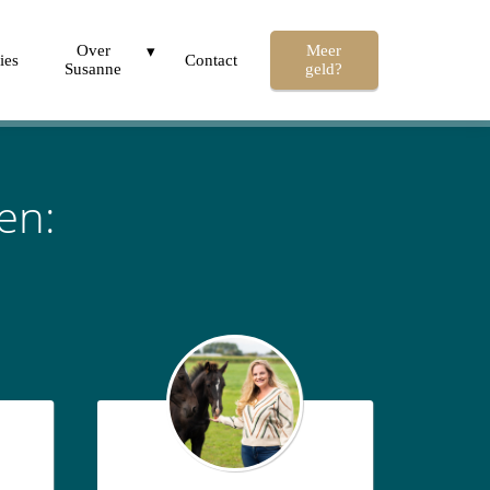
Over
Meer
ies
Contact
Susanne
geld?
en: