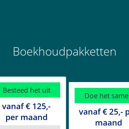
Boekhoudpakketten
Besteed het uit
Doe het same
vanaf € 125,-
vanaf € 25,- 
per maand
maand