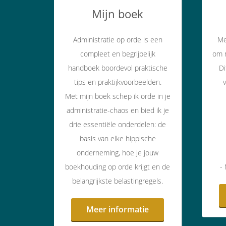
Mijn boek
Administratie op orde is een
Me
compleet en begrijpelijk
om m
handboek boordevol praktische
Di
tips en praktijkvoorbeelden.
Met mijn boek schep ik orde in je
administratie-chaos en bied ik je
drie essentiële onderdelen: de
basis van elke hippische
onderneming, hoe je jouw
boekhouding op orde krijgt en de
-
belangrijkste belastingregels.
Meer informatie