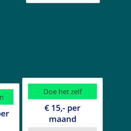
Doe het zelf
n
€ 15,- per
per
maand