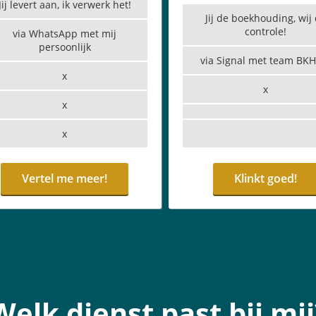
Jij levert aan, ik verwerk het!
Jij de boekhouding, wij
controle!
via WhatsApp met mij
persoonlijk
via Signal met team BK
x
x
x
x
Vertel me meer!
Klinkt goed!
Welk dienst past bij mij